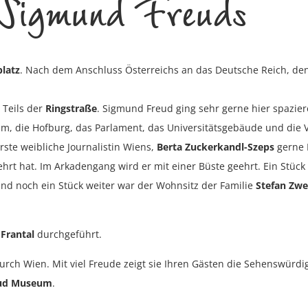
 Sigmund Freuds
latz
. Nach dem Anschluss Österreichs an das Deutsche Reich, den
 Teils der
Ringstraße
. Sigmund Freud ging sehr gerne hier spazie
m, die Hofburg, das Parlament, das Universitätsgebäude und die V
rste weibliche Journalistin Wiens,
Berta Zuckerkandl-Szeps
gerne K
lehrt hat. Im Arkadengang wird er mit einer Büste geehrt. Ein Stück
nd noch ein Stück weiter war der Wohnsitz der Familie
Stefan Zwe
Frantal
durchgeführt.
t durch Wien. Mit viel Freude zeigt sie Ihren Gästen die Sehenswü
ud Museum
.