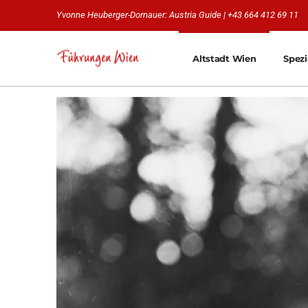
Yvonne Heuberger-Dornauer: Austria Guide | +43 664 412 69 11
Altstadt Wien
Spez