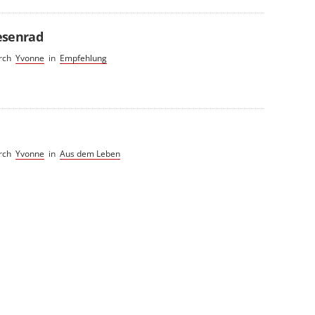
esenrad
rch
Yvonne
in
Empfehlung
rch
Yvonne
in
Aus dem Leben