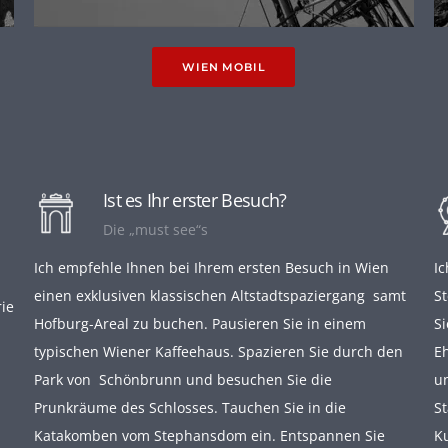
WIEN MOBIL
Ist es Ihr erster Besuch?
Die „must see“s
Ich empfehle Ihnen bei Ihrem ersten Besuch in Wien
I
einen exklusiven klassischen Altstadtspaziergang samt
S
ie
Hofburg-Areal zu buchen. Pausieren Sie in einem
Si
typischen Wiener Kaffeehaus. Spazieren Sie durch den
E
Park von Schönbrunn und besuchen Sie die
u
Prunkräume des Schlosses. Tauchen Sie in die
S
Katakomben vom Stephansdom ein. Entspannen Sie
K