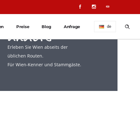
Wien mal
anders
en
Preise
Blog
Anfrage
de
Erleben Sie Wien abseits der
üblichen Routen.
Für Wien-Kenner und Stammgäste.