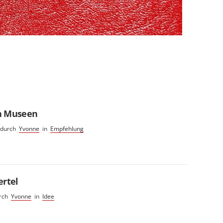
n Museen
durch
Yvonne
in
Empfehlung
ertel
rch
Yvonne
in
Idee