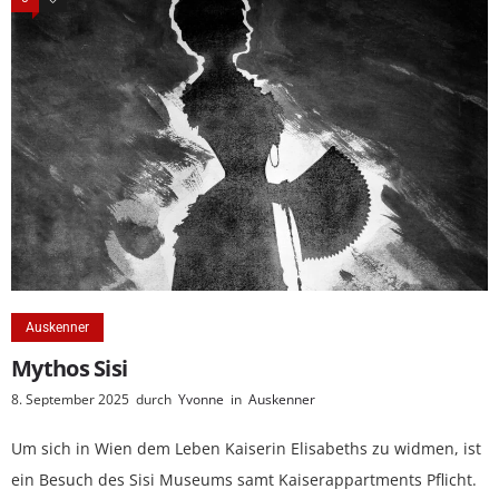
Auskenner
Mythos Sisi
8. September 2025
durch
Yvonne
in
Auskenner
Um sich in Wien dem Leben Kaiserin Elisabeths zu widmen, ist
ein Besuch des Sisi Museums samt Kaiserappartments Pflicht.