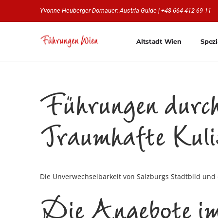
Yvonne Heuberger-Dornauer: Austria Guide | +43 664 412 69 11
Altstadt Wien
Spez
Führungen durch
Traumhafte Kuli
Die Unverwechselbarkeit von Salzburgs Stadtbild und
Die Angebote im