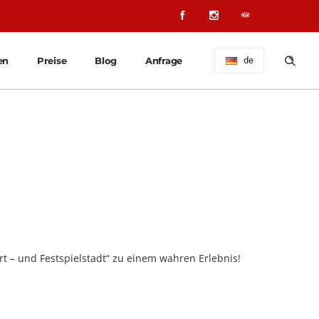
en
Preise
Blog
Anfrage
de
 – und Festspielstadt“ zu einem wahren Erlebnis!